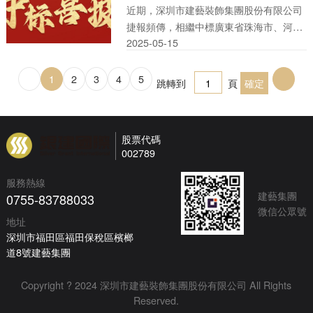
近期，深圳市建藝裝飾集團股份有限公司
捷報頻傳，相繼中標廣東省珠海市、河北
2025-05
-
15
省秦皇島市裝飾裝修類項目，總價逾3453
萬元。
1
2
3
4
5
下一頁
跳轉到
頁
股票代碼
002789
服務熱線
建藝集團
0755-83788033
微信公眾號
地址
深圳市福田區福田保稅區檳榔
道8號建藝集團
Copyright ? 2024 深圳市建藝裝飾集團股份有限公司 All Rights
Reserved.