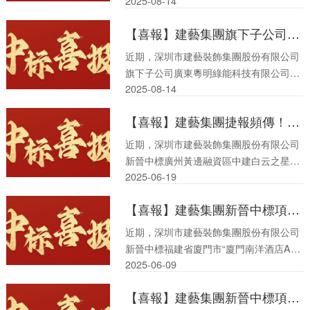
2025-08
-
14
司、建藝集團香港有限公司、廣東建藝建
筑工程技術有限公司、廣東粵明綠能科技
【喜報】建藝集團旗下子公司粵明綠能接連中標兩大醫院唯一指定售電服務單位，總售電量35000MWH（兆瓦時）
有限公司中標捷報頻傳，接連中標多項
目，總價逾3.59億元。
近期，深圳市建藝裝飾集團股份有限公司
旗下子公司廣東粵明綠能科技有限公司接
2025-08
-
14
連中標陽春市人民醫院、珠海市第三人民
醫院唯一指定售電服務單位，總售電量
【喜報】建藝集團捷報頻傳！新晉中標項目總價逾5277萬元
35000MWH（兆瓦時）。
近期，深圳市建藝裝飾集團股份有限公司
新晉中標廣州黃邊融資區中建白云之星大
2025-06
-
19
區精裝工程（三標段），總價逾5277萬
元。
【喜報】建藝集團新晉中標項目，總價逾3182萬元
近期，深圳市建藝裝飾集團股份有限公司
新晉中標福建省廈門市“廈門南洋酒店A棟
2025-06
-
09
（威斯汀酒店）客房區室內裝修工程”，總
價逾3182萬元。
【喜報】建藝集團新晉中標項目，總價逾3453萬元