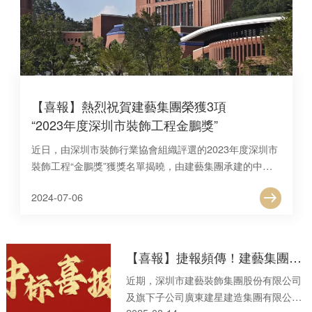
【喜報】熱烈祝賀建藝集團榮獲3項
“2023年度深圳市裝飾工程金鵬獎”
近日，由深圳市裝飾行業協會組織評選的2023年度深圳市
裝飾工程“金鵬獎”獲獎名單揭曉，由建藝集團承建的中山
大學?深圳建設工程項目建筑裝修裝飾工程施工（VI標）、
2024-07
-
06
深圳市中醫院光明院區一期項目建筑裝修裝飾工程施工II標
項目、深圳職業技術學院留仙洞校區G棟學生宿舍建設工
程項目裝修裝飾工程，共計3項工程榮獲嘉獎，企業的技術
優勢和施工水準再獲行業肯定。
【喜報】捷報頻傳！建藝集團及旗下家子公司相繼中標多項目，總價逾3.5億元
近期，深圳市建藝裝飾集團股份有限公司
及旗下子公司廣東建星建造集團有限公